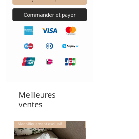
Commander et payer
Meilleures
ventes
Magnifiquement exclusif
Magnifiquement exclusif