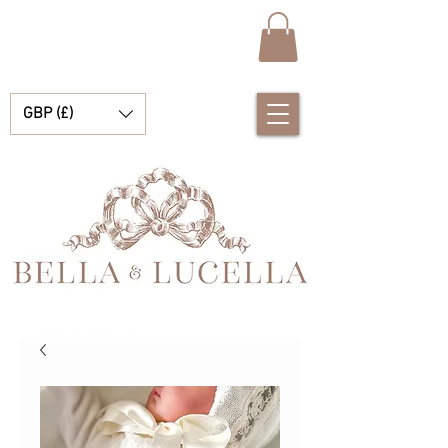
GBP (£)
Bella et Lucelle Découvrez de magnifiques plats traditionnels Vêtements de bébé espagnols pour vos petits garçons et filles