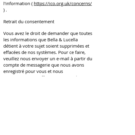
l'information (
https://ico.org.uk/concerns/
) .
Retrait du consentement
Vous avez le droit de demander que toutes
les informations que Bella & Lucella
détient à votre sujet soient supprimées et
effacées de nos systèmes. Pour ce faire,
veuillez nous envoyer un e-mail à partir du
compte de messagerie que nous avons
enregistré pour vous et nous
supprimerons et effacerons toutes les
données que nous détenons sur vous de
nos systèmes que nous sommes
légalement en mesure de faire.
Transférer vos informations hors d'Europe
Tous les services qui vous sont proposés
via ce site Web sont tous basés dans
l'Union européenne («UE»).
Si vous utilisez nos services alors que vous
êtes en dehors de l'UE, vos informations