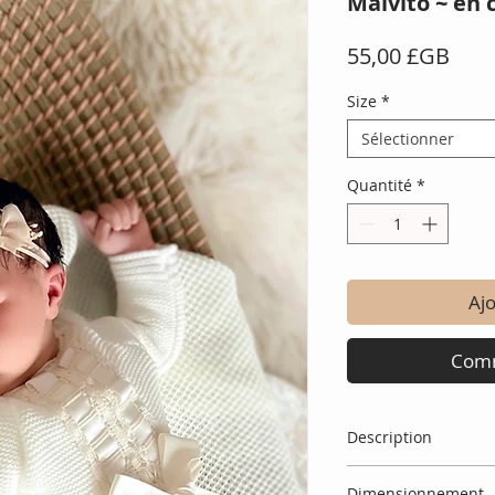
Malvito ~ en 
Prix
55,00 £GB
Size
*
Sélectionner
Quantité
*
Ajo
Comm