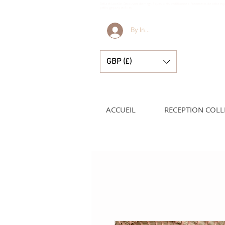
Bella et Lucelle Découvrez de magnifiques plats traditionnels Vêtements de bébé e
petits garçons et filles
By Invitation Only
GBP (£)
ACCUEIL
RECEPTION COLL