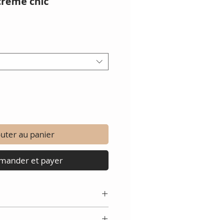
crème chic
uter au panier
ander et payer