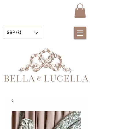
GBP (£)
Bella et Lucelle Découvrez de magnifiques plats traditionnels Vêtements de bébé espagnols pour vos petits garçons et filles