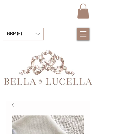
GBP (£)
Bella et Lucelle Découvrez de magnifiques plats traditionnels Vêtements de bébé espagnols pour vos petits garçons et filles