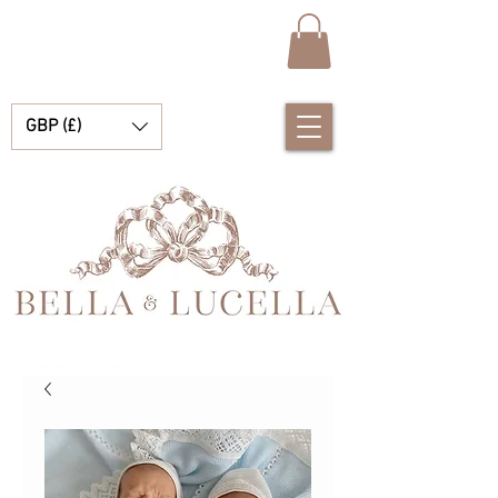
GBP (£)
Bella et Lucelle Découvrez de magnifiques plats traditionnels Vêtements de bébé espagnols pour vos petits garçons et filles